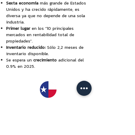
Sexta economía
más grande de Estados
Unidos y ha crecido rápidamente, es
diversa ya que no depende de una sola
industria.
Primer lugar
en los “10 principales
mercados en rentabilidad total de
propiedades”.
Inventario reducido:
Sólo 2,2 meses de
inventario disponible.
Se espera un
crecimiento
adicional del
0.9% en 2025.
TEXAS
Tiene la
décima economía
más grande
entre las naciones del mundo.
Sin impuestos
corporativos ni impuestos
sobre la renta personal..